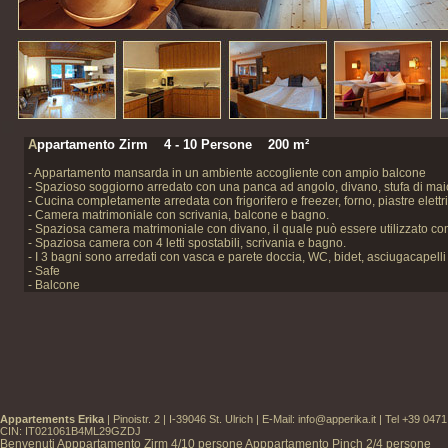
A
ppartamento
Zirm 4 - 10 Persone 200 m²
- Appartamento mansarda in un ambiente accogliente con ampio balcone
- Spazioso soggiorno arredato con una panca ad angolo, divano, stufa di mai
- Cucina completamente arredata con frigorifero e freezer, forno, piastre elettr
- Camera matrimoniale con scrivania, balcone e bagno.
- Spaziosa camera matrimoniale con divano, il quale può essere utilizzato com
- Spaziosa camera con 4 letti spostabili, scrivania e bagno.
- I 3 bagni sono arredati con vasca e parete doccia, WC, bidet, asciugacapell
- Safe
- Balcone
Appartements Erika
| Pinoistr. 2 | I-39046 St. Ulrich | E-Mail:
info@apperika.it
| Tel +39 047
CIN: IT021061B4ML29GZDJ
Benvenuti
Apppartamento Zirm
4/10 persone
Apppartamento Pinch
2/4 persone