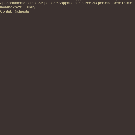
Apppartamento Leresc
3/6 persone
Apppartamento Pec
2/3 persone
Dove
Estate
Inverno
Prezzi
Gallery
Contatti
Richiesta