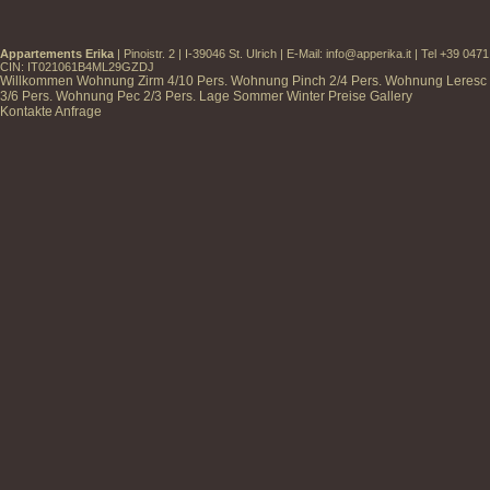
Appartements Erika
| Pinoistr. 2 | I-39046 St. Ulrich | E-Mail:
info@apperika.it
| Tel +39 047
CIN: IT021061B4ML29GZDJ
Willkommen
Wohnung Zirm
4/10 Pers.
Wohnung Pinch
2/4 Pers.
Wohnung Leresc
3/6 Pers.
Wohnung Pec
2/3 Pers.
Lage
Sommer
Winter
Preise
Gallery
Kontakte
Anfrage